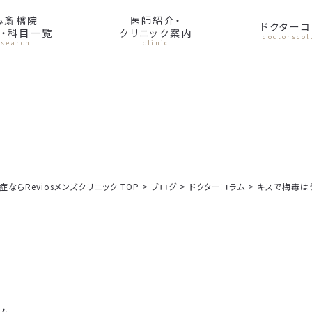
心斎橋院
医師紹介・
ドクターコ
・科目一覧
クリニック案内
doctorsco
search
clinic
らReviosメンズクリニック TOP
>
ブログ
>
ドクターコラム
>
キスで梅毒は