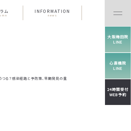
ラム
INFORMATION
lumn
news
大阪梅田院
LINE
心斎橋院
LINE
うつる？感染経路と予防策、早期発見の重
24時間受付
WEB予約