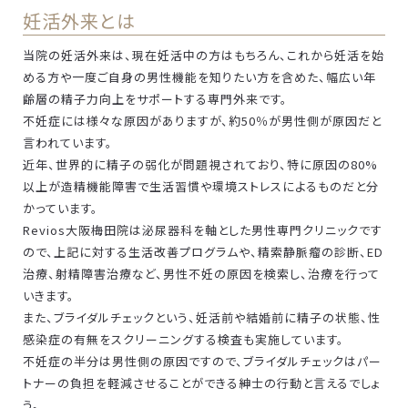
妊活外来とは
当院の妊活外来は、現在妊活中の方はもちろん、これから妊活を始
める方や一度ご自身の男性機能を知りたい方を含めた、幅広い年
齢層の精子力向上をサポートする専門外来です。
不妊症には様々な原因がありますが、約50％が男性側が原因だと
言われています。
近年、世界的に精子の弱化が問題視されており、特に原因の80%
以上が造精機能障害で生活習慣や環境ストレスによるものだと分
かっています。
Revios大阪梅田院は泌尿器科を軸とした男性専門クリニックです
ので、上記に対する生活改善プログラムや、精索静脈瘤の診断、ED
治療、射精障害治療など、男性不妊の原因を検索し、治療を行って
いきます。
また、ブライダルチェックという、妊活前や結婚前に精子の状態、性
感染症の有無をスクリーニングする検査も実施しています。
不妊症の半分は男性側の原因ですので、ブライダルチェックはパー
トナーの負担を軽減させることができる紳士の行動と言えるでしょ
う。