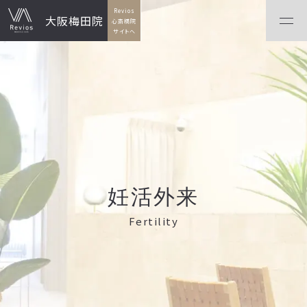
Revios
大阪梅田院
心斎橋院
サイトへ
妊活外来
Fertility