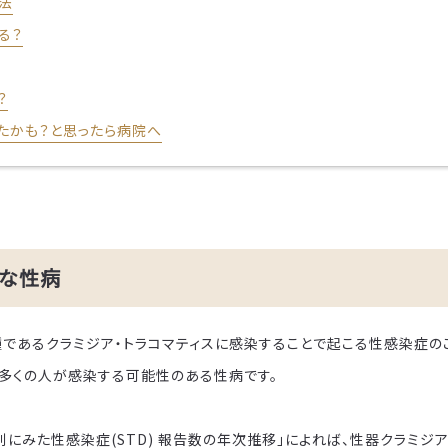
法
る？
？
たかも？と思ったら病院へ
近な性病
種であるクラミジア・トラコマティスに感染することで起こる性感染症のこ
、多くの人が感染する可能性のある性病です。
ご予約の院を選択してください
にみた性感染症(STD) 報告数の年次推移」によれば、性器クラミジ