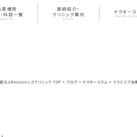
心斎橋院
医師紹介・
ドクターコ
・科目一覧
クリニック案内
doctorsco
search
clinic
らReviosメンズクリニック TOP
>
ブログ
>
ドクターコラム
>
クラミジア治