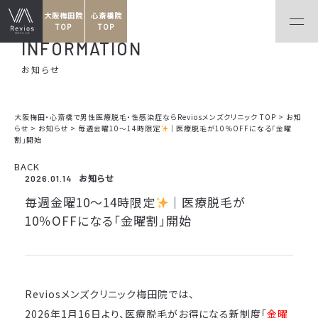
大阪梅田院
心斎橋院
TOP
TOP
INFORMATION
お知らせ
大阪梅田・心斎橋で男性医療脱毛・性感染症ならReviosメンズクリニック TOP
>
お知
らせ
>
お知らせ
>
毎週金曜10〜14時限定
｜医療脱毛が10％OFFになる「金曜
割」開始
BACK
お知らせ
2026.01.14
毎週金曜10〜14時限定
｜医療脱毛が
10％OFFになる「金曜割」開始
Reviosメンズクリニック梅田院では、
2026年1月16日より、医療脱毛がお得になる新制度「
金曜