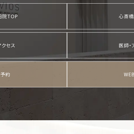
院TOP
心斎橋
アクセス
医師・
B予約
WE