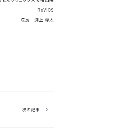
ミセルクリニック大阪梅田院
ReVIOS
院長 渕上 淳太
次の記事