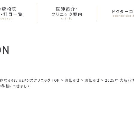
心斎橋院
医師紹介・
ドクターコ
・科目一覧
クリニック案内
doctorsco
search
clinic
ON
らReviosメンズクリニック TOP
>
お知らせ
>
お知らせ
>
2025年 大阪
ク移転につきまして