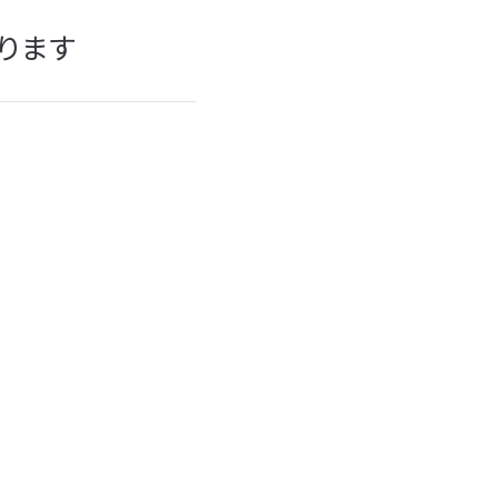
ります
。