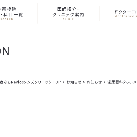
心斎橋院
医師紹介・
ドクターコ
・科目一覧
クリニック案内
doctorsco
search
clinic
ON
らReviosメンズクリニック TOP
>
お知らせ
>
お知らせ
>
泌尿器科外来・