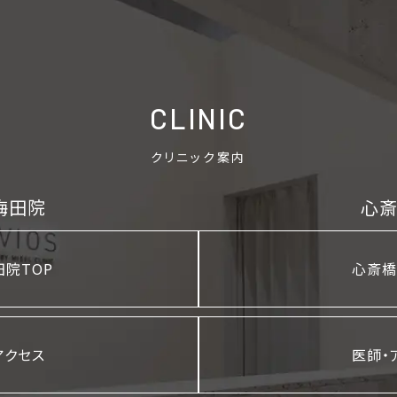
CLINIC
クリニック案内
梅田院
心
院TOP
心斎橋
ご予約の院を選択してください
大阪梅田院
心斎橋院
アクセス
医師・