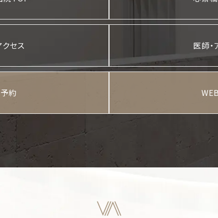
大阪梅田院
心斎橋院
アクセス
医師・
B予約
WE