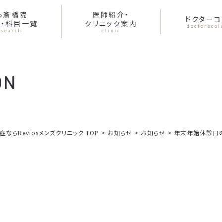
心斎橋院
医師紹介・
ドクターコ
・科目一覧
クリニック案内
doctorsco
search
clinic
ON
らReviosメンズクリニック TOP
>
お知らせ
>
お知らせ
>
年末年始休診日