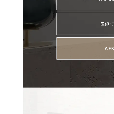
医師・
WE