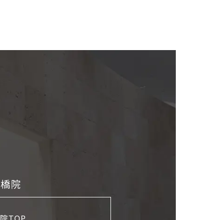
斎橋院
院TOP